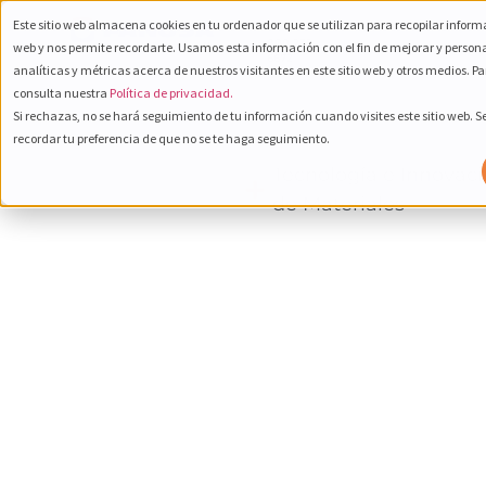
Este sitio web almacena cookies en tu ordenador que se utilizan para recopilar informa
800 232
web y nos permite recordarte. Usamos esta información con el fin de mejorar y person
Español
6672
analíticas y métricas acerca de nuestros visitantes en este sitio web y otros medios. P
consulta nuestra
Política de privacidad.
Si rechazas, no se hará seguimiento de tu información cuando visites este sitio web. 
recordar tu preferencia de que no se te haga seguimiento.
Tecnología e Innovac
de Materiales