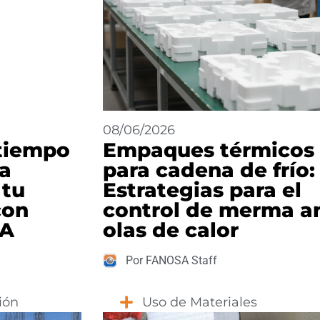
08/06/2026
tiempo
Empaques térmicos
la
para cadena de frío:
 tu
Estrategias para el
con
control de merma a
SA
olas de calor
Por FANOSA Staff
ión
Uso de Materiales