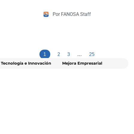
Por FANOSA Staff
1
2
3
…
25
Tecnología e Innovación
Mejora Empresarial