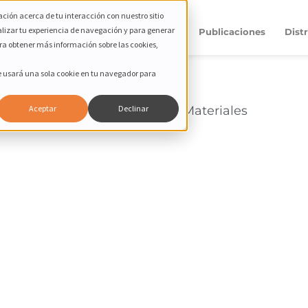
ción acerca de tu interacción con nuestro sitio
alizar tu experiencia de navegación y para generar
Productos
Compañía
Publicaciones
Dist
ara obtener más información sobre las cookies,
Se usará una sola cookie en tu navegador para
ión
,
Uso
Uso de Materiales
Aceptar
Declinar