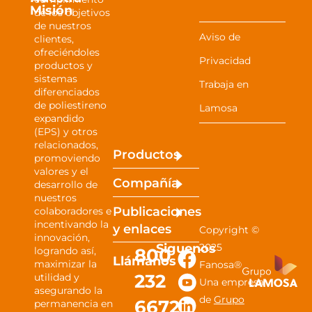
Misión
de los objetivos
de nuestros
Aviso de
clientes,
ofreciéndoles
Privacidad
productos y
sistemas
Trabaja en
diferenciados
de poliestireno
Lamosa
expandido
(EPS) y otros
relacionados,
Productos
promoviendo
valores y el
Compañía
desarrollo de
nuestros
Publicaciones
colaboradores e
incentivando la
y
enlaces
Copyright ©
innovación,
Siguenos
2025
800
logrando así,
Llámanos
maximizar la
Fanosa®
232
utilidad y
Una empresa
asegurando la
de
Grupo
6672
permanencia en