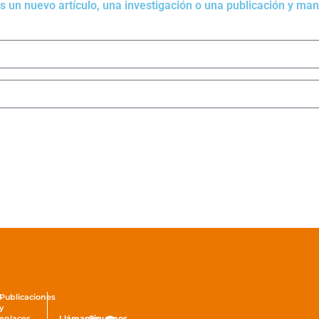
s un nuevo artículo, una investigación o una publicación y m
Publicaciones
y
Llámanos
Siguenos
enlaces