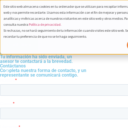
Este sitio web almacena cookies en tu ordenador que se utilizan para recopilar informa
800 232
web y nos permite recordarte. Usamos esta información con el fin de mejorar y person
Español
6672
analíticas y métricas acerca de nuestros visitantes en este sitio web y otros medios. P
consulta nuestra
Política de privacidad.
Si rechazas, no se hará seguimiento de tu información cuando visites este sitio web. 
TU ASESOR
PERSONAL
recordar tu preferencia de que no se te haga seguimiento.
Contáctanos
Gracias
Tu información ha sido enviada, un
asesor te contactará a la brevedad.
Contáctanos
Completa nuestra forma de contacto, y un
representante se comunicará contigo.