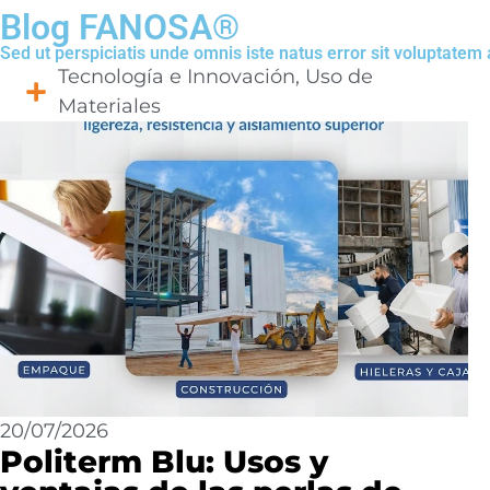
Blog FANOSA®
Sed ut perspiciatis unde omnis iste natus error sit voluptat
Tecnología e Innovación
,
Uso de
Materiales
20/07/2026
Politerm Blu: Usos y