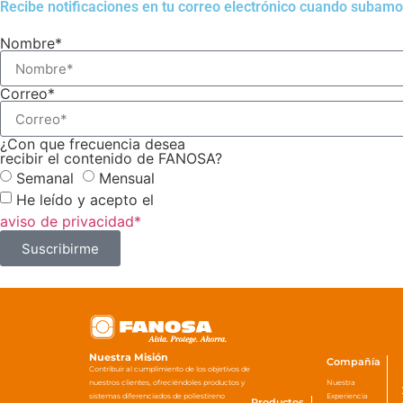
Recibe notificaciones en tu correo electrónico cuando subamo
Nombre*
Correo*
¿Con que frecuencia desea
recibir el contenido de FANOSA?
Semanal
Mensual
He leído y acepto el
aviso de privacidad*
Suscribirme
Nuestra Misión
Compañía
Contribuir al cumplimiento de los objetivos de
nuestros clientes, ofreciéndoles productos y
Nuestra
sistemas diferenciados de poliestireno
Experiencia
Productos