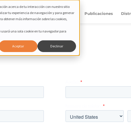
ción acerca de tu interacción con nuestro sitio
alizar tu experiencia de navegación y para generar
Productos
Compañía
Publicaciones
Dist
ara obtener más información sobre las cookies,
Se usará una sola cookie en tu navegador para
Aceptar
Declinar