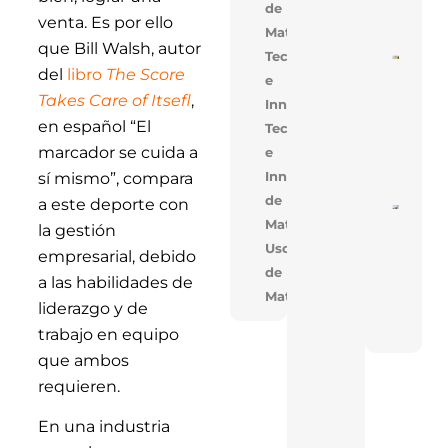
de
Mejo
venta. Es por ello
Cons
Materiales
que Bill Walsh, autor
Tecnología
Cons
del
libro
The Score
De V
e
En V
Takes Care of Itsefl
,
Innovación
Opti
Cost
en español “El
Tecnologia
Tiem
Obra
marcador se cuida a
e
Solu
Inno
Innovacion,Uso
sí mismo”, compara
de
a este deporte con
Near
Materiales
En T
la gestión
Réco
Uso
Acele
empresarial, debido
Cons
de
a las habilidades de
De T
Materiales
Indus
liderazgo y de
Con 
FAN
trabajo en equipo
que ambos
requieren.
En una industria