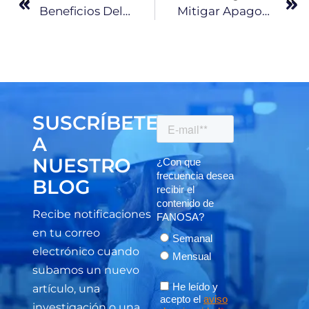
Beneficios Del EPS Para La Conservación En Transportación De Alimentos
Mitigar Apagones Y Crisis Energéticas Con Aislamiento Térmico De Alto Rendimiento
SUSCRÍBETE
A
NUESTRO
BLOG
Recibe notificaciones
en tu correo
electrónico cuando
subamos un nuevo
artículo, una
investigación o una