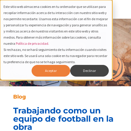
Este sitio web almacena cookies en tu ordenador que se utilizan para
recopilar información acerca de tu interacción con nuestro sitio web y
nos permite recordarte. Usamos esta información con el fin de mejorar
y personalizar tu experiencia de navegación y para generar analíticas
y métricas acerca de nuestros visitantes en este sitio web y otros
medios. Para obtener más información sobre las cookies, consulta
nuestra
Política de privacidad.
Si rechazas, no se hará seguimiento de tu información cuando visites
este sitio web. Se usará una sola cookie en tu navegador para recordar
tu preferencia de que no se te haga seguimiento.
Aceptar
Declinar
Blog
Trabajando como un
equipo de football en la
obra