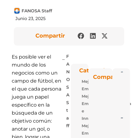
FANOSA Staff
Junio 23, 2025
Compartir
Es posible ver el
F
mundo de los
A
Categorías
N
negocios como un
Poli
Compartir
Blu: 
O
campo de fútbol, en
Mejora
Vent
Las P
S
el que cada persona
Empresarial
De
Polie
A
Mejora
juega un papel
Expa
S
Empresarial,Tecnologia
De
específico en la
FAN
T
e
búsqueda de un
A
Innovacion
5 Ra
objetivo común:
Para
Mejora
Ff
Losa
anotar un gol, o
Alige
Empresarial,Uso
bien, lograr una
Con 