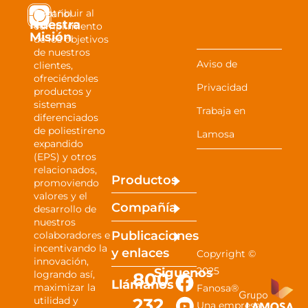
Contribuir al
Español
Nuestra
cumplimiento
Misión
de los objetivos
de nuestros
Aviso de
clientes,
ofreciéndoles
Privacidad
productos y
sistemas
Trabaja en
diferenciados
de poliestireno
Lamosa
expandido
(EPS) y otros
relacionados,
Productos
promoviendo
valores y el
Compañía
desarrollo de
nuestros
Publicaciones
colaboradores e
incentivando la
y
enlaces
Copyright ©
innovación,
Siguenos
2025
800
logrando así,
Llámanos
maximizar la
Fanosa®
232
utilidad y
Una empresa