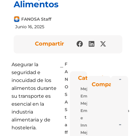
Alimentos
FANOSA Staff
Junio 16, 2025
Compartir
Asegurar la
F
seguridad e
A
Categorías
N
inocuidad de los
Poli
Compartir
Blu: 
O
alimentos durante
Mejora
Vent
Las P
S
su transporte es
Empresarial
De
Polie
A
Mejora
esencial en la
Expa
S
Empresarial,Tecnologia
De
industria
FAN
T
e
alimentaria y de
A
Innovacion
5 Ra
hostelería.
Para
Mejora
Ff
Losa