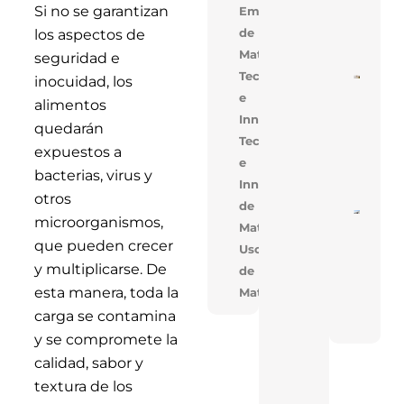
Alige
Si no se garantizan
Empresarial,Uso
Con 
de
los aspectos de
Mejo
Cons
Materiales
seguridad e
Tecnología
inocuidad, los
Cons
De V
e
alimentos
En V
Innovación
Opti
quedarán
Cost
Tecnologia
Tiem
expuestos a
Obra
e
Solu
bacterias, virus y
Inno
Innovacion,Uso
otros
de
Near
microorganismos,
Materiales
En T
Réco
que pueden crecer
Uso
Acele
Cons
y multiplicarse. De
de
De T
esta manera, toda la
Materiales
Indus
Con 
carga se contamina
FAN
y se compromete la
calidad, sabor y
textura de los