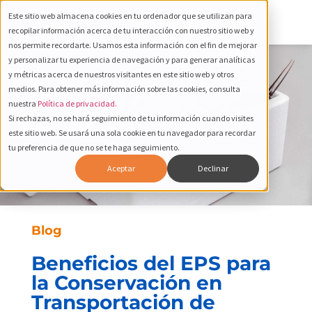
Este sitio web almacena cookies en tu ordenador que se utilizan para
recopilar información acerca de tu interacción con nuestro sitio web y
nos permite recordarte. Usamos esta información con el fin de mejorar
y personalizar tu experiencia de navegación y para generar analíticas
y métricas acerca de nuestros visitantes en este sitio web y otros
medios. Para obtener más información sobre las cookies, consulta
nuestra
Política de privacidad.
Si rechazas, no se hará seguimiento de tu información cuando visites
este sitio web. Se usará una sola cookie en tu navegador para recordar
tu preferencia de que no se te haga seguimiento.
Aceptar
Declinar
Blog
Beneficios del EPS para
la Conservación en
Transportación de