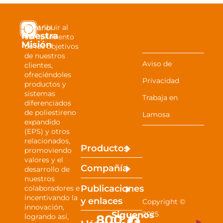
Contribuir al
Español
Nuestra
cumplimiento
Misión
de los objetivos
de nuestros
Aviso de
clientes,
ofreciéndoles
Privacidad
productos y
sistemas
Trabaja en
diferenciados
de poliestireno
Lamosa
expandido
(EPS) y otros
relacionados,
Productos
promoviendo
valores y el
Compañía
desarrollo de
nuestros
Publicaciones
colaboradores e
incentivando la
y
enlaces
Copyright ©
innovación,
Siguenos
2025
800
logrando así,