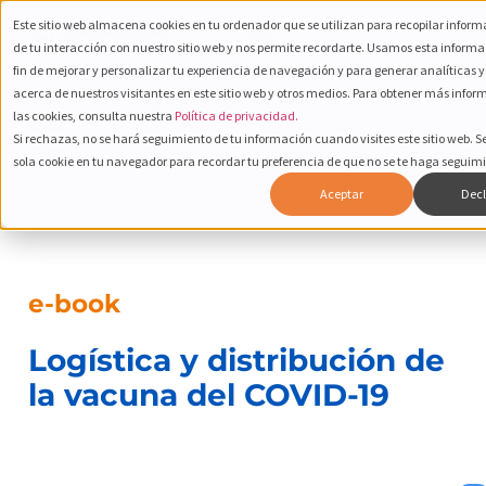
Este sitio web almacena cookies en tu ordenador que se utilizan para recopilar infor
de tu interacción con nuestro sitio web y nos permite recordarte. Usamos esta informa
fin de mejorar y personalizar tu experiencia de navegación y para generar analíticas 
acerca de nuestros visitantes en este sitio web y otros medios. Para obtener más infor
las cookies, consulta nuestra
Política de privacidad.
Si rechazas, no se hará seguimiento de tu información cuando visites este sitio web. 
sola cookie en tu navegador para recordar tu preferencia de que no se te haga seguim
Aceptar
Decl
e-book
Logística y distribución de
la vacuna del COVID-19