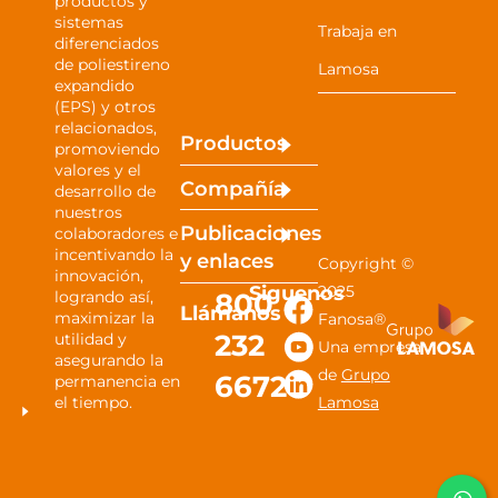
productos y
sistemas
Trabaja en
diferenciados
de poliestireno
Lamosa
expandido
(EPS) y otros
relacionados,
Productos
promoviendo
valores y el
Compañía
desarrollo de
nuestros
Publicaciones
colaboradores e
incentivando la
y
enlaces
Copyright ©
innovación,
Siguenos
2025
800
logrando así,
Llámanos
maximizar la
Fanosa®
232
utilidad y
Una empresa
asegurando la
de
Grupo
6672
permanencia en
el tiempo.
Lamosa