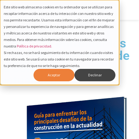
Este sitio web almacena cookies en tu ordenador que se utilizan para
recopilar información acerca de tu interacción con nuestro sitio web y
nos permite recordarte. Usamos esta información con el fin de mejorar
y personalizar tu experiencia de navegación y para generar analíticas
e-book
y métricas acerca de nuestros visitantes en este sitio web y otros
Guía para enfrentar los
medios. Para obtener más información sobre las cookies, consulta
nuestra
Política de privacidad.
principales desafíos de
Si rechazas, no se hará seguimiento de tu información cuando visites
este sitio web. Se usará una sola cookie en tu navegador para recordar
la construcción en la
tu preferencia de que no se te haga seguimiento.
Aceptar
Declinar
actualidad