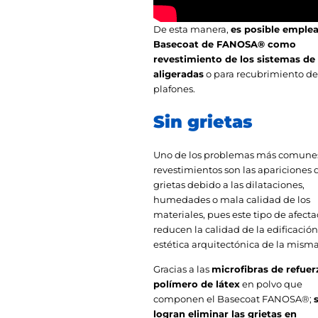
De esta manera,
es posible emplea
Basecoat de FANOSA® como
revestimiento de los sistemas de
aligeradas
o para recubrimiento d
plafones.
Sin grietas
Uno de los problemas más comune
revestimientos son las apariciones 
grietas debido a las dilataciones,
humedades o mala calidad de los
materiales, pues este tipo de afect
reducen la calidad de la edificación
estética arquitectónica de la misma
Gracias a las
microfibras de refuer
polímero de látex
en polvo que
componen el Basecoat FANOSA®;
logran eliminar las grietas en