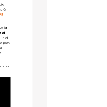
cto
ación
PS
A®
lo
 el
que el
mo para
ma
o
ad con