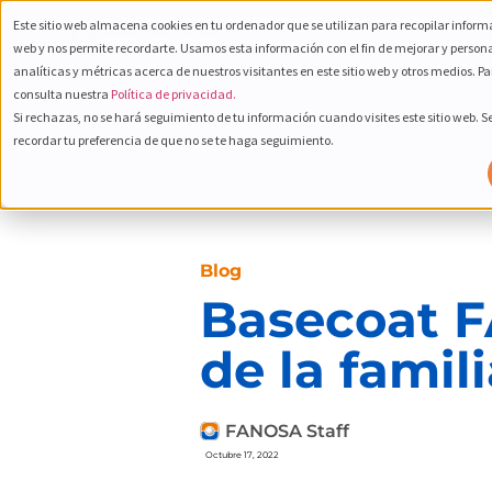
Este sitio web almacena cookies en tu ordenador que se utilizan para recopilar informa
800 232
web y nos permite recordarte. Usamos esta información con el fin de mejorar y person
Español
6672
analíticas y métricas acerca de nuestros visitantes en este sitio web y otros medios. P
consulta nuestra
Política de privacidad.
Si rechazas, no se hará seguimiento de tu información cuando visites este sitio web. 
recordar tu preferencia de que no se te haga seguimiento.
Blog
Basecoat F
de la famil
FANOSA Staff
Octubre 17, 2022