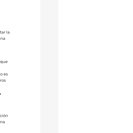
ar la
una
 que
to es
ros
,
ación
una