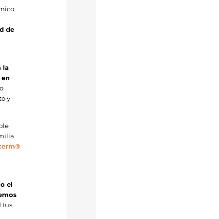
rmico
ad de
 la
 en
o
to y
ble
milia
aterm®
o el
nemos
 tus