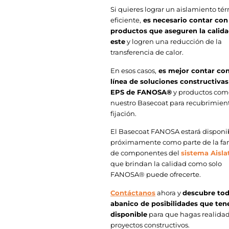
Si quieres lograr un aislamiento té
eficiente,
es necesario contar con
productos que aseguren la calid
este
y logren una reducción de la
transferencia de calor.
En esos casos,
es mejor contar con
línea de soluciones constructivas
EPS de FANOSA®
y productos com
nuestro Basecoat para recubrimien
fijación.
El Basecoat FANOSA estará disponi
próximamente como parte de la fa
de componentes del
sistema Aisl
que brindan la calidad como solo
FANOSA® puede ofrecerte.
Contáctanos
ahora y
descubre tod
abanico de posibilidades que te
disponible
para que hagas realidad
proyectos constructivos.