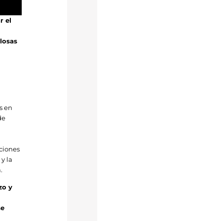
r el
 losas
e
s en
de
aciones
 y la
.
zo y
se