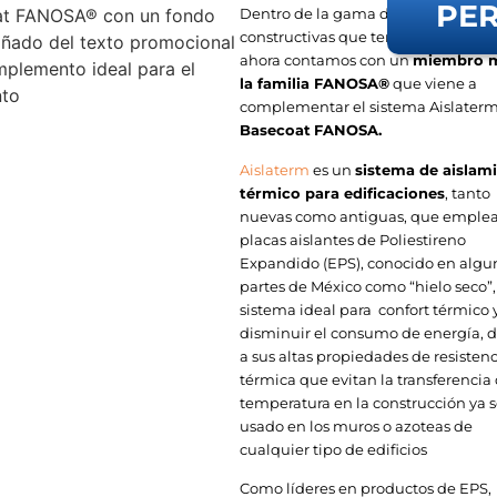
PE
Dentro de la gama de soluciones
constructivas que tenemos disponib
ahora contamos con un
miembro 
la familia FANOSA®
que viene a
complementar el sistema Aislaterm:
Basecoat
FANOSA.
Aislaterm
es un
sistema de aislam
térmico para edificaciones
, tanto
nuevas como antiguas, que emple
placas aislantes de Poliestireno
Expandido (EPS), conocido en algu
partes de México como “hielo seco”, 
sistema ideal para confort térmico 
disminuir el consumo de energía, 
a sus altas propiedades de resisten
térmica que evitan la transferencia
temperatura en la construcción ya 
usado en los muros o azoteas de
cualquier tipo de edificios
Como líderes en productos de EPS,