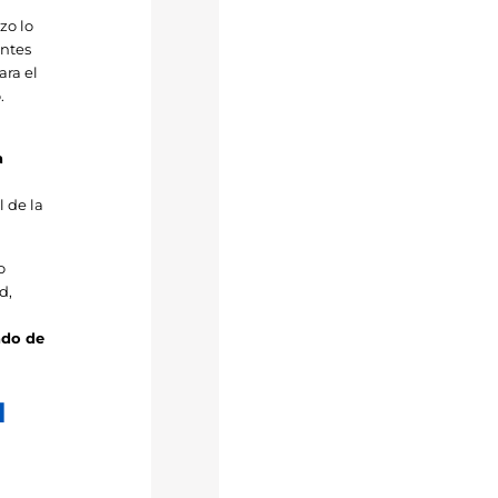
zo lo
entes
ara el
.
a
l de la
o
d,
ado de
l