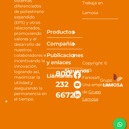
sistemas
Trabaja en
diferenciados
de poliestireno
Lamosa
expandido
(EPS) y otros
relacionados,
Productos
promoviendo
valores y el
Compañía
desarrollo de
nuestros
Publicaciones
colaboradores e
incentivando la
y
enlaces
Copyright ©
innovación,
Siguenos
2025
800
logrando así,
Llámanos
maximizar la
Fanosa®
232
utilidad y
Una empresa
asegurando la
de
Grupo
6672
permanencia en
el tiempo.
Lamosa