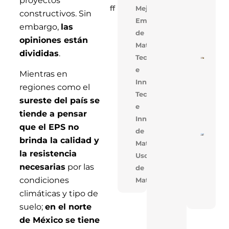
proyectos
Para
Mejora
Ff
Losa
constructivos. Sin
Alige
Empresarial,Uso
embargo,
las
Con 
de
Mejo
opiniones están
Cons
Materiales
divididas
.
Tecnología
Cons
De V
e
Mientras en
En V
Innovación
Opti
regiones como el
Cost
Tecnologia
Tiem
sureste del país
se
Obra
e
Solu
tiende a pensar
Inno
Innovacion,Uso
que el EPS no
de
Near
brinda la calidad y
Materiales
En T
Réco
la resistencia
Uso
Acele
Cons
necesarias
por las
de
De T
condiciones
Materiales
Indus
Con 
climáticas y tipo de
FAN
suelo;
en el norte
de México se tiene