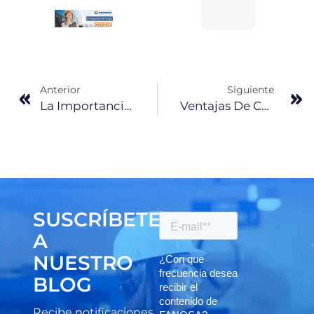
Anterior
Siguiente
La Importancia De Las Cajas De Uvas De EPS En La Producción Del Vino
Ventajas De Construir Con Empresas Constructoras V.s. Autoconstrucción
SUSCRÍBETE
A
NUESTRO
BLOG
Recibe notificaciones