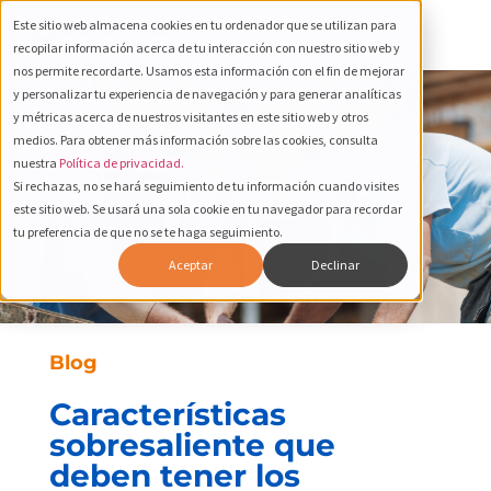
Este sitio web almacena cookies en tu ordenador que se utilizan para
recopilar información acerca de tu interacción con nuestro sitio web y
nos permite recordarte. Usamos esta información con el fin de mejorar
y personalizar tu experiencia de navegación y para generar analíticas
y métricas acerca de nuestros visitantes en este sitio web y otros
medios. Para obtener más información sobre las cookies, consulta
nuestra
Política de privacidad.
Si rechazas, no se hará seguimiento de tu información cuando visites
este sitio web. Se usará una sola cookie en tu navegador para recordar
tu preferencia de que no se te haga seguimiento.
Aceptar
Declinar
Blog
Características
sobresaliente que
deben tener los