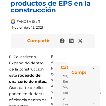
productos de EPS en la
construcción
FANOSA Staff
Noviembre 15, 2021
Compartir
El Poliestireno
F
Expandido dentro
A
Categorías
N
de la construcción
Poli
Compartir
Blu: 
O
está
rodeado de
Mejora
Vent
Las P
S
una serie de mitos
.
Empresarial
De
Polie
A
Mejora
Gran parte de ellos
Expa
S
Empresarial,Tecnologia
De
ponen en duda su
FAN
T
e
eficiencia dentro de
A
Innovacion
5 Ra