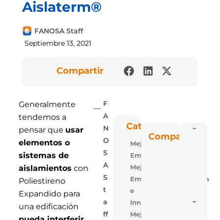
Aislaterm®
FANOSA Staff
Septiembre 13, 2021
Compartir
Generalmente
F
tendemos a
A
Categorías
N
pensar que
usar
Poli
Compartir
Blu: 
O
elementos o
Mejora
Vent
Las P
S
sistemas de
Empresarial
De
Polie
A
Mejora
aislamientos
con
Expa
S
Empresarial,Tecnologia
De
Poliestireno
FAN
T
e
Expandido para
A
Innovacion
5 Ra
una edificación
Para
Mejora
Ff
Losa
pueda interferir