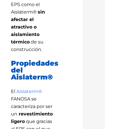
EPS como el
Aislaterm®
sin
afectar el
atractivo o
aislamiento
térmico
de su
construcción.
Propiedades
del
Aislaterm®
El
Aislaterm®
FANOSA se
caracteriza por ser
un
revestimiento
ligero
que gracias
al EPS con el que