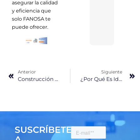
asegurar la calidad
y eficiencia que
solo FANOSA te
puede ofrecer.
Anterior
Siguiente
Construcción De Naves Industriales Con Poliestireno Expandido: Insulpanel
¿Por Qué Es Ideal Usar Bovedilla De EPS Para Casa O Habitación?
SUSCRÍBETE
A