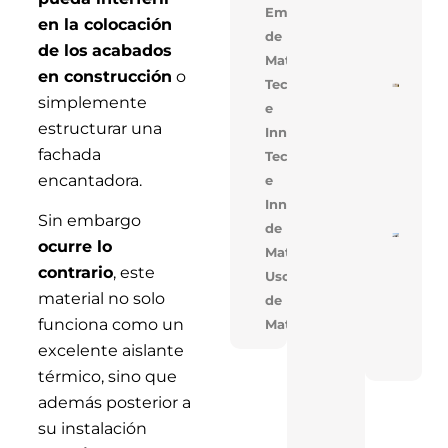
Alige
Empresarial,Uso
en la colocación
Con 
de
Mejo
de los
acabados
Cons
Materiales
en construcción
o
Tecnología
Cons
simplemente
De V
e
En V
estructurar una
Innovación
Opti
Cost
fachada
Tecnologia
Tiem
Obra
encantadora.
e
Solu
Inno
Innovacion,Uso
Sin embargo
de
Near
ocurre lo
Materiales
En T
Réco
contrario
, este
Uso
Acele
Cons
material no solo
de
De T
funciona como un
Materiales
Indus
Con 
excelente aislante
FAN
térmico, sino que
además posterior a
su instalación