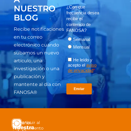
NUESTRO
BLOG
Recibe notificaciones
en tu correo
electrónico cuando
subamos un nuevo
artículo, una
investigación o una
publicación y
mantente al día con
FANOSA®
Contribuir al
Español
Nuestra
cumplimiento