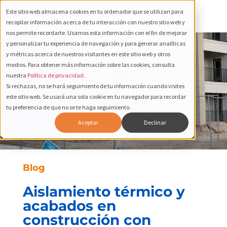
Este sitio web almacena cookies en tu ordenador que se utilizan para
recopilar información acerca de tu interacción con nuestro sitio web y
nos permite recordarte. Usamos esta información con el fin de mejorar
y personalizar tu experiencia de navegación y para generar analíticas
y métricas acerca de nuestros visitantes en este sitio web y otros
medios. Para obtener más información sobre las cookies, consulta
nuestra
Política de privacidad.
Si rechazas, no se hará seguimiento de tu información cuando visites
este sitio web. Se usará una sola cookie en tu navegador para recordar
tu preferencia de que no se te haga seguimiento.
Aceptar
Declinar
Blog
Aislamiento térmico y
acabados en
construcción con