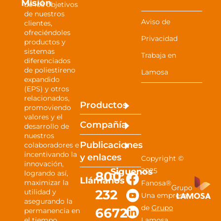
Misión
de los objetivos
de nuestros
Aviso de
clientes,
ofreciéndoles
Privacidad
productos y
sistemas
Trabaja en
diferenciados
de poliestireno
Lamosa
expandido
(EPS) y otros
relacionados,
Productos
promoviendo
valores y el
Compañía
desarrollo de
nuestros
Publicaciones
colaboradores e
incentivando la
y
enlaces
Copyright ©
innovación,
Siguenos
2025
800
logrando así,
Llámanos
maximizar la
Fanosa®
232
utilidad y
Una empresa
asegurando la
de
Grupo
6672
permanencia en
el tiempo.
Lamosa