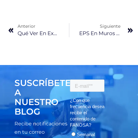
Anterior
Siguiente
Qué Ver En Expo Obra Blanca 2025: Lo Que FANOSA Presentará En Expo Santa Fe
EPS En Muros Exteriores: Funcionalidad Térmica Sin Sacrificar Diseño
SUSCRÍBETE
A
NUESTRO
BLOG
Recibe notificaciones
en tu correo