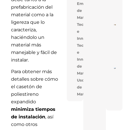
Alige
Empresarial,Uso
prefabricación del
Con 
de
Mejo
material como a la
Cons
Materiales
ligereza que lo
Tecnología
Cons
caracteriza,
De V
e
En V
haciéndolo un
Innovación
Opti
Cost
material más
Tecnologia
Tiem
Obra
manejable y fácil de
e
Solu
Inno
Innovacion,Uso
instalar.
de
Near
Para obtener más
Materiales
En T
Réco
detalles sobre cómo
Uso
Acele
Cons
el casetón de
de
De T
poliestireno
Materiales
Indus
Con 
expandido
FAN
minimiza tiempos
de instalación
, así
como otros