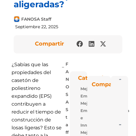
aligeradas?
FANOSA Staff
Septiembre 22, 2025
Compartir
¿Sabías que las
F
propiedades del
A
Categorías
N
casetón de
Poli
Compartir
Blu: 
O
poliestireno
Mejora
Vent
Las P
S
expandido (EPS)
Empresarial
De
Polie
A
Mejora
contribuyen a
Expa
S
Empresarial,Tecnologia
De
reducir el tiempo de
FAN
T
e
construcción de
A
Innovacion
5 Ra
losas ligeras? Esto se
Para
Mejora
Ff
Losa
debe tanto a la