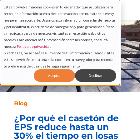
Este sitio web almacena cookies en tu ordenador que se utilizan para
recopilar información acerca de tu interacción con nuestro sitio web y
nos permite recordarte. Usamos esta información con el fin de mejorar
y personalizar tu experiencia de navegación y para generar analíticas
y métricas acerca de nuestros visitantes en este sitio web y otros
medios. Para obtener más información sobre las cookies, consulta
nuestra
Política de privacidad.
Si rechazas, no se hará seguimiento de tu información cuando visites
este sitio web. Se usará una sola cookie en tu navegador para recordar
tu preferencia de que no se te haga seguimiento.
Aceptar
Declinar
Blog
¿Por qué el casetón de
EPS reduce hasta un
30% el tiempo en losas