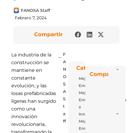
FANOSA Staff
Febrero 7, 2024
Compartir
La industria de la
F
construcción se
A
Categorías
N
mantiene en
Poli
Compartir
Blu: 
O
constante
Mejora
Vent
Las P
S
evolución, y las
Empresarial
De
Polie
A
Mejora
losas prefabricadas
Expa
S
Empresarial,Tecnologia
De
ligeras han surgido
FAN
T
e
como una
A
Innovacion
5 Ra
innovación
Para
Mejora
Ff
Losa
revolucionaria,
Alige
Empresarial,Uso
transformando la
Con 