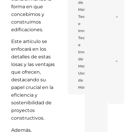
de
Mejo
forma en que
Cons
Materiales
concebimos y
Tecnología
Cons
construimos
De V
e
En V
edificaciones.
Innovación
Opti
Cost
Tecnologia
Tiem
Este artículo se
Obra
e
Solu
enfocará en los
Inno
Innovacion,Uso
detalles de estas
de
Near
losas y las ventajas
Materiales
En T
Réco
que ofrecen,
Uso
Acele
Cons
destacando su
de
De T
papel crucial en la
Materiales
Indus
Con 
eficiencia y
FAN
sostenibilidad de
proyectos
constructivos.
Además,