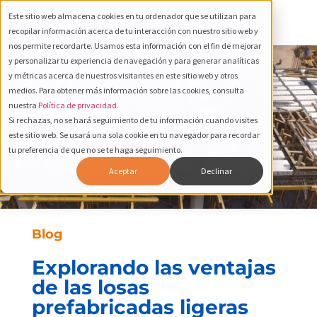
Este sitio web almacena cookies en tu ordenador que se utilizan para
recopilar información acerca de tu interacción con nuestro sitio web y
nos permite recordarte. Usamos esta información con el fin de mejorar
y personalizar tu experiencia de navegación y para generar analíticas
y métricas acerca de nuestros visitantes en este sitio web y otros
medios. Para obtener más información sobre las cookies, consulta
nuestra
Política de privacidad.
Si rechazas, no se hará seguimiento de tu información cuando visites
este sitio web. Se usará una sola cookie en tu navegador para recordar
tu preferencia de que no se te haga seguimiento.
Aceptar
Declinar
Blog
Explorando las ventajas
de las losas
prefabricadas ligeras