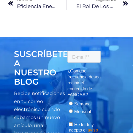
Eficiencia Energética En Naves Industriales Con Insulpanel
El Rol De Los Paneles Aislados En La Cadena De Frío
SUSCRÍBETE
A
NUESTRO
BLOG
Recibe notificaciones
en tu correo
electrónico cuando
subamos un nuevo
artículo, una