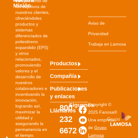
cumplimiento de
Misión
los objetivos de
nuestros clientes,
ofreciéndoles
Aviso de
productos y
sistemas
Privacidad
diferenciados de
poliestireno
Trabaja en Lamosa
expandido (EPS)
y otros
relacionados,
Productos
promoviendo
valores y el
Compañía
desarrollo de
nuestros
Publicaciones
colaboradores e
incentivando la
y
enlaces
innovación,
Siguenos
Copyright ©
800
logrando así,
Llámanos
maximizar la
2025 Fanosa®
232
utilidad y
Una empresa
asegurando la
de
Grupo
6672
permanencia en
el tiempo.
Lamosa