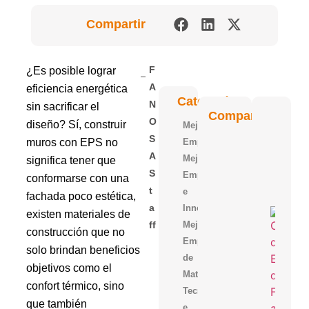
Compartir
¿Es posible lograr
F
eficiencia energética
A
Categorías
N
sin sacrificar el
Polit
Compartir
Blu: 
O
diseño? Sí, construir
Mejora
Venta
De L
S
muros con EPS no
Empresarial
Perla
Polie
A
Mejora
significa tener que
Expa
S
Empresarial,Tecnologia
De
conformarse con una
FAN
T
e
fachada poco estética,
Innovacion
A
5 Ra
existen materiales de
Para 
Mejora
Ff
Losa
construcción que no
Alige
Empresarial,Uso
solo brindan beneficios
Con 
de
Mejor
objetivos como el
Const
Materiales
confort térmico, sino
Tecnología
que también
e