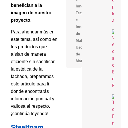
benefician a la
Innovación
imagen de nuestro
Tecnologia
proyecto
.
e
Innovacion,Uso
Para ahondar más en
Const
de
De Vi
este tema, así como en
En Vo
Materiales
Optim
los productos que
Uso
Costo
Tiem
aíslan de manera
de
Obra
Soluc
eficiente sin sacrificar
Materiales
Innov
la estética de la
fachada, preparamos
este artículo para ti,
donde encontrarás
Nears
información puntual y
En T
Récor
valiosa al respecto,
Acele
Const
¡continúa leyendo!
De T
Indust
Con
Steelfoam