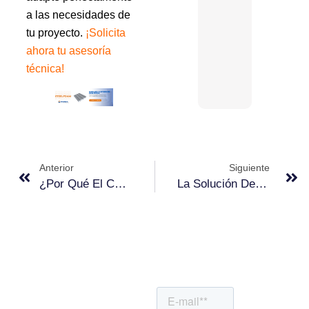
a las necesidades de
tu proyecto.
¡Solicita
ahora tu asesoría
técnica!
Anterior
Siguiente
¿Por Qué El Casetón De EPS Reduce Hasta Un 30% El Tiempo En Losas Aligeradas?
La Solución Definitiva Para El Calor Extremo En Hogares Eficiente
SUSCRÍBETE