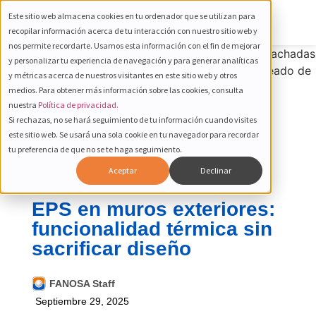
Este sitio web almacena cookies en tu ordenador que se utilizan para
recopilar información acerca de tu interacción con nuestro sitio web y
nos permite recordarte. Usamos esta información con el fin de mejorar
y personalizar tu experiencia de navegación y para generar analíticas
y métricas acerca de nuestros visitantes en este sitio web y otros
medios. Para obtener más información sobre las cookies, consulta
nuestra
Política de privacidad.
Si rechazas, no se hará seguimiento de tu información cuando visites
este sitio web. Se usará una sola cookie en tu navegador para recordar
tu preferencia de que no se te haga seguimiento.
Aceptar
Declinar
Blog
EPS en muros exteriores:
funcionalidad térmica sin
sacrificar diseño
FANOSA Staff
Septiembre 29, 2025