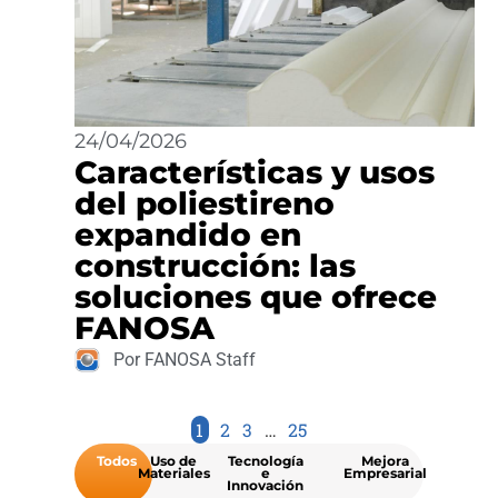
24/04/2026
Características y usos
del poliestireno
expandido en
construcción: las
soluciones que ofrece
FANOSA
Por FANOSA Staff
1
2
3
…
25
Todos
Uso de
Tecnología
Mejora
Materiales
e
Empresarial
Innovación