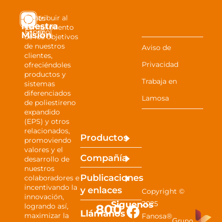
Contribuir al
Inglés
Nuestra
cumplimiento
Español
Misión
de los objetivos
de nuestros
Aviso de
clientes,
Privacidad
ofreciéndoles
productos y
Trabaja en
sistemas
diferenciados
Lamosa
de poliestireno
expandido
(EPS) y otros
relacionados,
Productos
promoviendo
valores y el
Compañía
desarrollo de
nuestros
Publicaciones
colaboradores e
incentivando la
y
enlaces
Copyright ©
innovación,
Siguenos
2025
800
logrando así,
Llámanos
maximizar la
Fanosa®