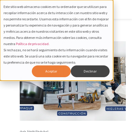
Este sitio web almacena cookies en tu ordenador que se utilizan para
recopilar información acerca de tu interacción con nuestro sitio web y
nos permite recordarte. Usamos esta información con el fin de mejorar
y personalizar tu experiencia de navegación y para generar analíticas
Tecnología e Innovación
,
Uso
y métricas acerca de nuestros visitantes en este sitio web y otros
de Materiales
medios. Para obtener más información sobre las cookies, consulta
nuestra
Política de privacidad.
Si rechazas, no se hará seguimiento de tu información cuando visites
este sitio web. Se usará una sola cookie en tu navegador para recordar
tu preferencia de que no se te haga seguimiento.
Aceptar
Declinar