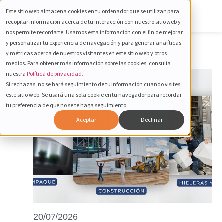
Este sitio web almacena cookies en tu ordenador que se utilizan para
recopilar información acerca de tu interacción con nuestro sitio web y
nos permite recordarte. Usamos esta información con el fin de mejorar
y personalizar tu experiencia de navegación y para generar analíticas
Tecnología e Innovación
,
Uso de
y métricas acerca de nuestros visitantes en este sitio web y otros
Materiales
medios. Para obtener más información sobre las cookies, consulta
nuestra
Política de privacidad.
Si rechazas, no se hará seguimiento de tu información cuando visites
este sitio web. Se usará una sola cookie en tu navegador para recordar
tu preferencia de que no se te haga seguimiento.
Aceptar
Declinar
20/07/2026