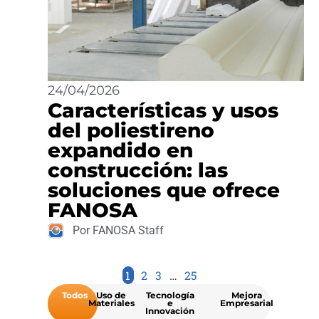
24/04/2026
Características y usos
del poliestireno
expandido en
construcción: las
soluciones que ofrece
FANOSA
Por FANOSA Staff
1
2
3
…
25
Todos
Uso de
Tecnología
Mejora
Materiales
e
Empresarial
Innovación