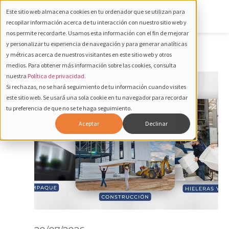
Este sitio web almacena cookies en tu ordenador que se utilizan para
recopilar información acerca de tu interacción con nuestro sitio web y
nos permite recordarte. Usamos esta información con el fin de mejorar
y personalizar tu experiencia de navegación y para generar analíticas
Tecnología e Innovación
,
Uso
y métricas acerca de nuestros visitantes en este sitio web y otros
de Materiales
medios. Para obtener más información sobre las cookies, consulta
nuestra
Política de privacidad.
Si rechazas, no se hará seguimiento de tu información cuando visites
este sitio web. Se usará una sola cookie en tu navegador para recordar
tu preferencia de que no se te haga seguimiento.
Aceptar
Declinar