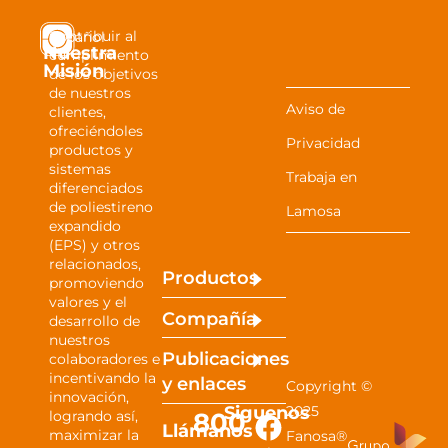
Contribuir al
Español
Nuestra
cumplimiento
Misión
de los objetivos
de nuestros
Aviso de
clientes,
ofreciéndoles
Privacidad
productos y
sistemas
Trabaja en
diferenciados
de poliestireno
Lamosa
expandido
(EPS) y otros
relacionados,
Productos
promoviendo
valores y el
Compañía
desarrollo de
nuestros
Publicaciones
colaboradores e
incentivando la
y
enlaces
Copyright ©
innovación,
Siguenos
2025
800
logrando así,
Llámanos
maximizar la
Fanosa®