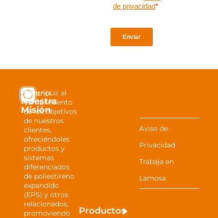
investigación o una
publicación y
mantente al día con
FANOSA®
Contribuir al
Español
Nuestra
cumplimiento
Misión
de los objetivos
de nuestros
Aviso de
clientes,
ofreciéndoles
Privacidad
productos y
sistemas
Trabaja en
diferenciados
de poliestireno
Lamosa
expandido
(EPS) y otros
relacionados,
Productos
promoviendo