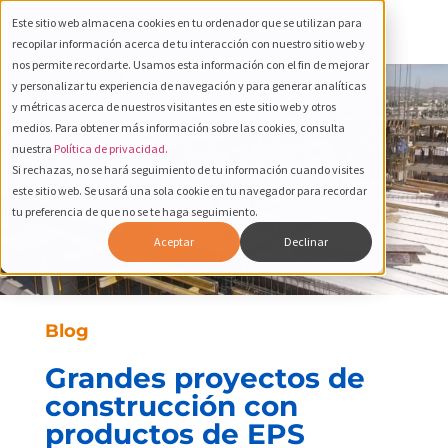
Este sitio web almacena cookies en tu ordenador que se utilizan para
recopilar información acerca de tu interacción con nuestro sitio web y
nos permite recordarte. Usamos esta información con el fin de mejorar
y personalizar tu experiencia de navegación y para generar analíticas
y métricas acerca de nuestros visitantes en este sitio web y otros
medios. Para obtener más información sobre las cookies, consulta
nuestra
Política de privacidad.
Si rechazas, no se hará seguimiento de tu información cuando visites
este sitio web. Se usará una sola cookie en tu navegador para recordar
tu preferencia de que no se te haga seguimiento.
Aceptar
Declinar
Blog
Grandes proyectos de
construcción con
productos de EPS