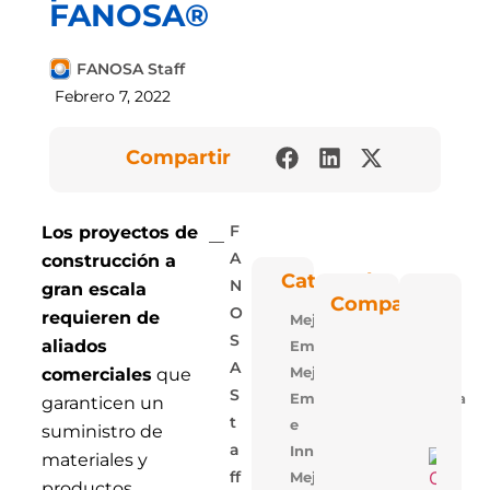
FANOSA®
FANOSA Staff
Febrero 7, 2022
Compartir
Los proyectos de
F
construcción a
A
Categorías
N
gran escala
Poli
Compartir
Blu: 
O
requieren de
Mejora
Vent
Las P
S
aliados
Empresarial
De
Polie
A
Mejora
comerciales
que
Expa
S
Empresarial,Tecnologia
De
garanticen un
FAN
T
e
suministro de
A
Innovacion
5 Ra
materiales y
Para
Mejora
Ff
Losa
productos