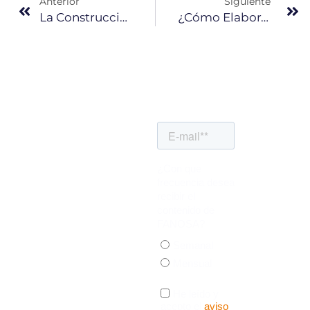
Anterior
Siguiente
La Construcción En Seco Y EPS Como Alternativas De Métodos Constructivos
¿Cómo Elaborar Una Mezcla De Mortero Aligerado Con Politerm BLU?
SUSCRÍBETE
A
NUESTRO
BLOG
Recibe notificaciones
en tu correo
electrónico cuando
subamos un nuevo
artículo, una