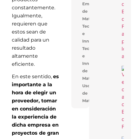
Alige
Empresarial,Uso
constantemente.
Con 
de
Mejo
Igualmente,
Cons
Materiales
requieren que
Tecnología
estos sean de
e
calidad para un
Innovación
resultado
Tecnologia
altamente
e
Innovacion,Uso
eficiente.
Cons
de
De V
En este sentido,
es
En V
Materiales
Opti
importante a la
Cost
Uso
Tiem
hora de elegir un
de
Obra
Solu
proveedor, tomar
Materiales
Inno
en consideración
la experiencia de
dicha empresa en
proyectos de gran
Near