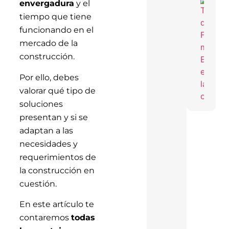
envergadura
y el
En T
Réco
tiempo que tiene
Acele
Cons
funcionando en el
De T
mercado de la
Indus
Con 
construcción.
FAN
Por ello, debes
valorar qué tipo de
soluciones
presentan y si se
adaptan a las
necesidades y
requerimientos de
la construcción en
cuestión.
En este artículo te
contaremos
todas