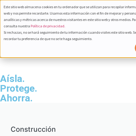
Este sitio web almacena cookies en tu ordenador que se utilizan para recopilar informa
web y nos permite recordarte. Usamos esta información con el fin de mejorar y person
analíticas y métricas acerca de nuestros visitantes en este sitio web y otros medios. P
consulta nuestra
Política de privacidad.
Si rechazas, no se hará seguimiento de tu información cuando visites este sitio web. 
800 232 6672
recordar tu preferencia de que no se te haga seguimiento.
Español
Aísla.
Protege.
Ahorra.
Construcción