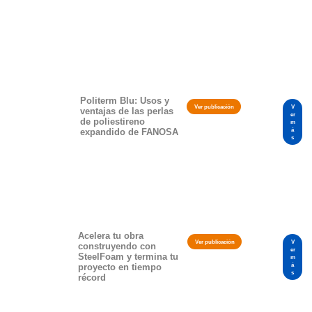
Politerm Blu: Usos y
Ver publicación
V
ventajas de las perlas
er
de poliestireno
m
á
expandido de FANOSA
s
Acelera tu obra
Ver publicación
V
construyendo con
er
SteelFoam y termina tu
m
á
proyecto en tiempo
s
récord