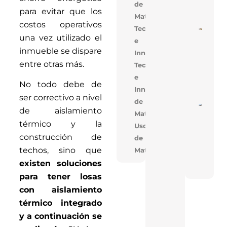
de
Mejo
para evitar que los
Cons
Materiales
costos operativos
Tecnología
Cons
una vez utilizado el
De V
e
En V
inmueble se dispare
Innovación
Opti
Cost
entre otras más.
Tecnologia
Tiem
Obra
e
Solu
No todo debe de
Inno
Innovacion,Uso
ser correctivo a nivel
de
Near
de aislamiento
Materiales
En T
Réco
térmico y la
Uso
Acele
Cons
construcción de
de
De T
techos, sino que
Materiales
Indus
Con 
existen soluciones
FAN
para tener losas
con aislamiento
térmico integrado
y a continuación se