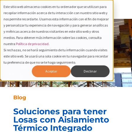
Este sitio web almacena cookies en tu ordenador que se utilizan para
recopilar información acerca de tu interacción con nuestro sitio web y
nos permite recordarte. Usamos esta información con el fin de mejorar
y personalizar tu experiencia de navegación y para generar analíticas
y métricas acerca de nuestros visitantes en este sitio web y otros
medios. Para obtener más información sobre las cookies, consulta
nuestra
Política de privacidad.
Si rechazas, no se hará seguimiento de tu información cuando visites
este sitio web. Se usará una sola cookie en tu navegador para recordar
tu preferencia de que no se te haga seguimiento.
Aceptar
Declinar
Blog
Soluciones para tener
Losas con Aislamiento
Térmico Integrado