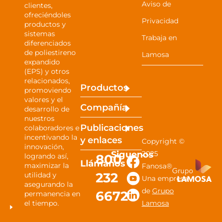
Aviso de
clientes,
ofreciéndoles
Privacidad
productos y
sistemas
Trabaja en
diferenciados
de poliestireno
Lamosa
expandido
(EPS) y otros
relacionados,
Productos
promoviendo
valores y el
Compañía
desarrollo de
nuestros
Publicaciones
colaboradores e
incentivando la
y
enlaces
Copyright ©
innovación,
Siguenos
2025
800
logrando así,
Llámanos
maximizar la
Fanosa®
232
utilidad y
Una empresa
asegurando la
de
Grupo
6672
permanencia en
el tiempo.
Lamosa