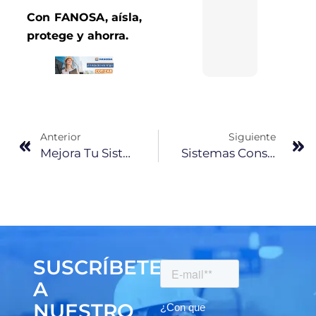
Con FANOSA, aísla,
protege y ahorra.
Anterior
Siguiente
Mejora Tu Sistema Constructivo Tradicional Con Poliestireno Expandido (EPS)
Sistemas Constructivos Más Accesibles Y Duraderos
SUSCRÍBETE
A
NUESTRO