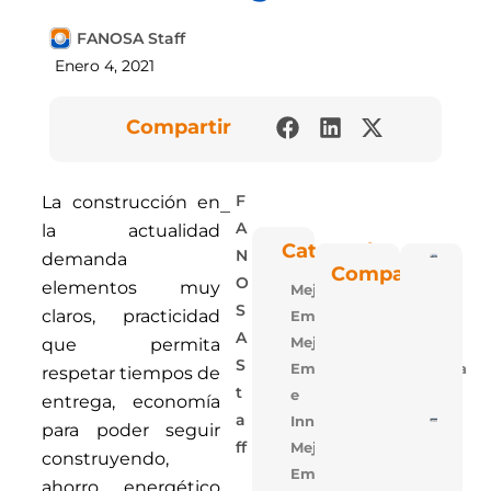
FANOSA Staff
Enero 4, 2021
Compartir
La construcción en
F
la actualidad
A
Categorías
N
demanda
Poli
Compartir
Blu: 
O
elementos muy
Mejora
Vent
Las P
S
claros, practicidad
Empresarial
De
Polie
A
Mejora
que permita
Expa
S
Empresarial,Tecnologia
De
respetar tiempos de
FAN
T
e
entrega, economía
A
Innovacion
5 Ra
para poder seguir
Para
Mejora
Ff
Losa
construyendo,
Alige
Empresarial,Uso
ahorro energético
Con 