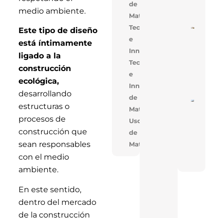
de
Mejo
medio ambiente.
Cons
Materiales
Tecnología
Este tipo de diseño
Cons
De V
e
está íntimamente
En V
Innovación
Opti
ligado a la
Cost
Tecnologia
Tiem
construcción
Obra
e
Solu
ecológica,
Inno
Innovacion,Uso
desarrollando
de
Near
estructuras o
Materiales
En T
Réco
procesos de
Uso
Acele
Cons
construcción que
de
De T
sean responsables
Materiales
Indus
Con 
con el medio
FAN
ambiente.
En este sentido,
dentro del mercado
de la construcción