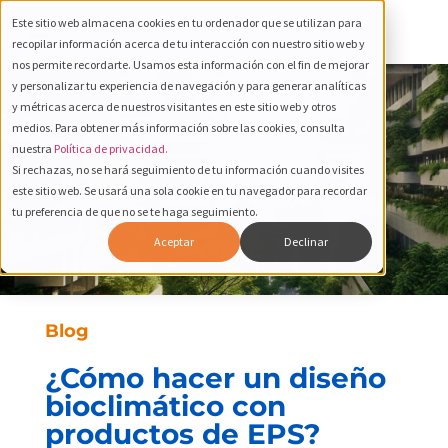
Este sitio web almacena cookies en tu ordenador que se utilizan para
recopilar información acerca de tu interacción con nuestro sitio web y
nos permite recordarte. Usamos esta información con el fin de mejorar
y personalizar tu experiencia de navegación y para generar analíticas
y métricas acerca de nuestros visitantes en este sitio web y otros
medios. Para obtener más información sobre las cookies, consulta
nuestra
Política de privacidad.
Si rechazas, no se hará seguimiento de tu información cuando visites
este sitio web. Se usará una sola cookie en tu navegador para recordar
tu preferencia de que no se te haga seguimiento.
Aceptar
Declinar
Blog
¿Cómo hacer un diseño
bioclimático con
productos de EPS?