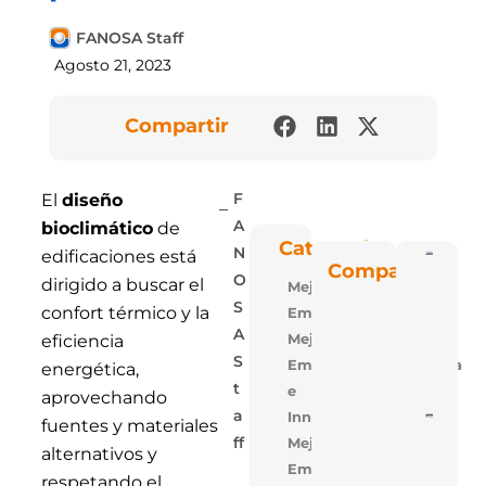
FANOSA Staff
Agosto 21, 2023
Compartir
El
diseño
F
bioclimático
de
A
Categorías
N
edificaciones está
Poli
Compartir
Blu: 
O
dirigido a buscar el
Mejora
Vent
Las P
S
confort térmico y la
Empresarial
De
Polie
A
Mejora
eficiencia
Expa
S
Empresarial,Tecnologia
De
energética,
FAN
T
e
aprovechando
A
Innovacion
5 Ra
fuentes y materiales
Para
Mejora
Ff
Losa
alternativos y
Alige
Empresarial,Uso
respetando el
Con 