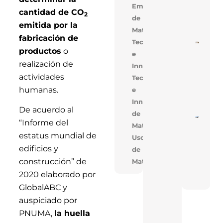
Alige
Empresarial,Uso
cantidad de CO
Con 
2
de
Mejo
emitida por la
Cons
Materiales
fabricación de
Tecnología
Cons
productos
o
De V
e
En V
realización de
Innovación
Opti
Cost
actividades
Tecnologia
Tiem
Obra
humanas.
e
Solu
Inno
Innovacion,Uso
De acuerdo al
de
Near
“Informe del
Materiales
En T
Réco
estatus mundial de
Uso
Acele
Cons
edificios y
de
De T
construcción” de
Materiales
Indus
Con 
2020 elaborado por
FAN
GlobalABC y
auspiciado por
PNUMA,
la huella