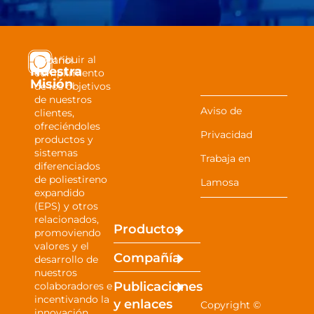
Contribuir al
Español
Nuestra
cumplimiento
Misión
de los objetivos
de nuestros
Aviso de
clientes,
ofreciéndoles
Privacidad
productos y
sistemas
Trabaja en
diferenciados
de poliestireno
Lamosa
expandido
(EPS) y otros
relacionados,
Productos
promoviendo
valores y el
Compañía
desarrollo de
nuestros
Publicaciones
colaboradores e
incentivando la
y
enlaces
Copyright ©
innovación,