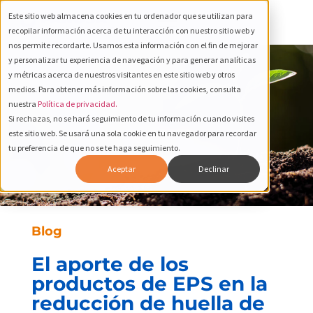
Este sitio web almacena cookies en tu ordenador que se utilizan para
recopilar información acerca de tu interacción con nuestro sitio web y
nos permite recordarte. Usamos esta información con el fin de mejorar
y personalizar tu experiencia de navegación y para generar analíticas
y métricas acerca de nuestros visitantes en este sitio web y otros
medios. Para obtener más información sobre las cookies, consulta
nuestra
Política de privacidad.
Si rechazas, no se hará seguimiento de tu información cuando visites
este sitio web. Se usará una sola cookie en tu navegador para recordar
tu preferencia de que no se te haga seguimiento.
Aceptar
Declinar
Blog
El aporte de los
productos de EPS en la
reducción de huella de