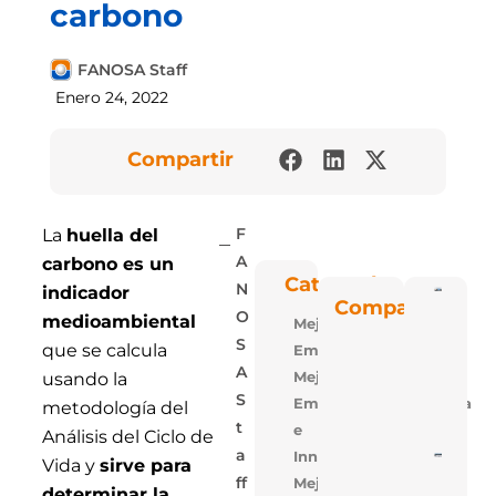
carbono
FANOSA Staff
Enero 24, 2022
Compartir
La
huella del
F
carbono es un
A
Categorías
N
indicador
Poli
Compartir
Blu: 
O
medioambiental
Mejora
Vent
Las P
S
que se calcula
Empresarial
De
Polie
A
Mejora
usando la
Expa
S
Empresarial,Tecnologia
De
metodología del
FAN
T
e
Análisis del Ciclo de
A
Innovacion
5 Ra
Vida y
sirve para
Para
Mejora
Ff
Losa
determinar la