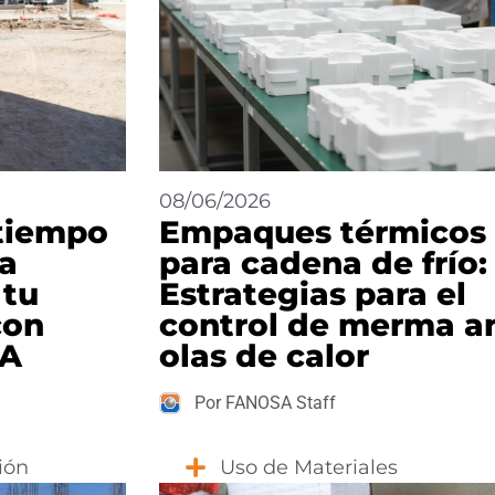
08/06/2026
tiempo
Empaques térmicos
la
para cadena de frío:
 tu
Estrategias para el
con
control de merma a
SA
olas de calor
Por FANOSA Staff
ión
Uso de Materiales