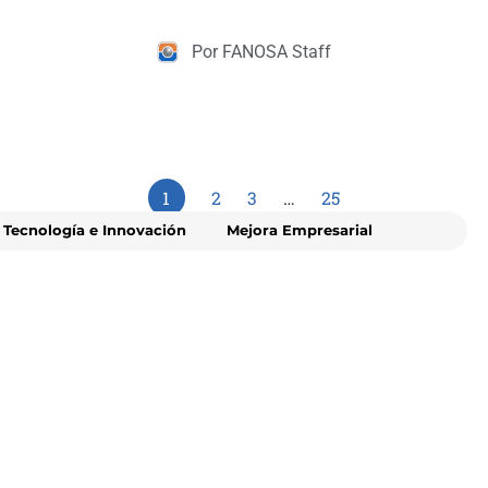
Por FANOSA Staff
1
2
3
…
25
Tecnología e Innovación
Mejora Empresarial