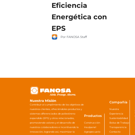
Eficiencia
Energética con
EPS
Por FANOSA Staff
Nuestra Misión
Compañía
Contribuir al cumplimiento de los objetivos de
nuestros clientes, ofreciéndoles productos y
Nuestra
sistemas diferenciados de poliestireno
Experiencia
Productos
expandido (EPS) y otros relacionados,
Sustentabilidad
promoviendo valores y el desarrollo de
Construcción
Bolsa de Trabajo
nuestros colaboradores e incentivando la
Insulpanel
Transparencia
innovación, logrando así, maximizar la
Agropecuario
Contacto