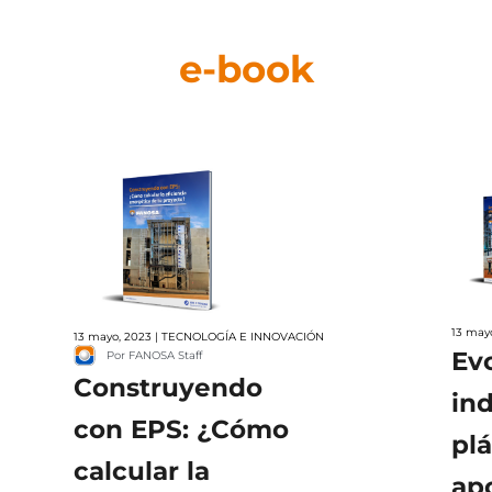
e-book
13 may
13 mayo, 2023 | TECNOLOGÍA E INNOVACIÓN
Evo
Por FANOSA Staff
Construyendo
ind
con EPS: ¿Cómo
plá
calcular la
apo