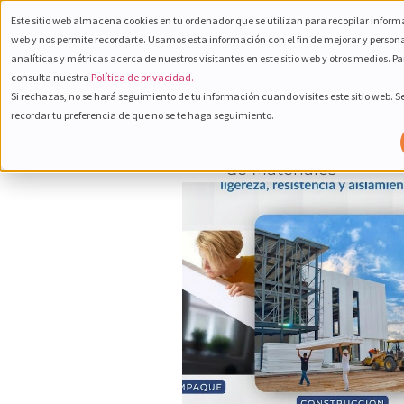
Este sitio web almacena cookies en tu ordenador que se utilizan para recopilar informa
800 232
web y nos permite recordarte. Usamos esta información con el fin de mejorar y person
Español
6672
analíticas y métricas acerca de nuestros visitantes en este sitio web y otros medios. P
consulta nuestra
Política de privacidad.
Si rechazas, no se hará seguimiento de tu información cuando visites este sitio web. 
recordar tu preferencia de que no se te haga seguimiento.
Tecnología e Innovac
de Materiales