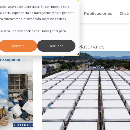
ción acerca de tu interacción con nuestro sitio
alizar tu experiencia de navegación y para generar
Productos
Compañía
Publicaciones
Dist
ara obtener más información sobre las cookies,
Se usará una sola cookie en tu navegador para
ión
,
Uso
Uso de Materiales
Aceptar
Declinar