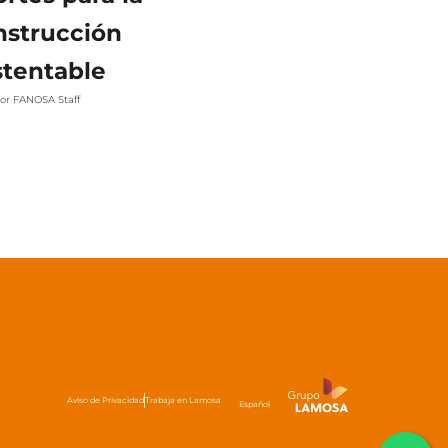
nstrucción
stentable
or FANOSA Staff
Aviso de Privacidad
Trabaja en Lamosa
Español