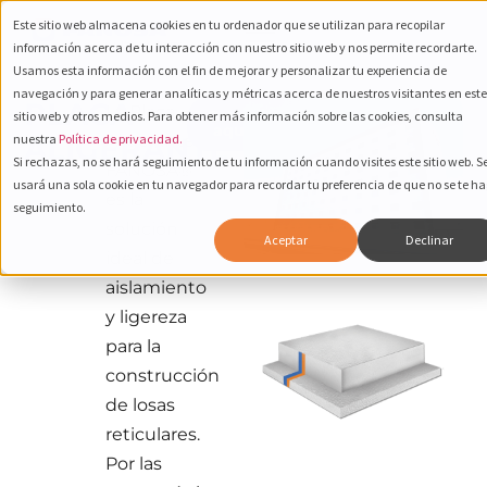
Este sitio web almacena cookies en tu ordenador que se utilizan para recopilar
información acerca de tu interacción con nuestro sitio web y nos permite recordarte.
Usamos esta información con el fin de mejorar y personalizar tu experiencia de
navegación y para generar analíticas y métricas acerca de nuestros visitantes en este
PLACA
La Placa
sitio web y otros medios. Para obtener más información sobre las cookies, consulta
Cotiza
aquí
Aligerante
nuestra
Política de privacidad.
ALIGERANTE
Si rechazas, no se hará seguimiento de tu información cuando visites este sitio web. S
FANOSA®
usará una sola cookie en tu navegador para recordar tu preferencia de que no se te h
es la
seguimiento.
solución
Aceptar
Declinar
ideal de
aislamiento
y ligereza
para la
construcción
de losas
reticulares.
Por las