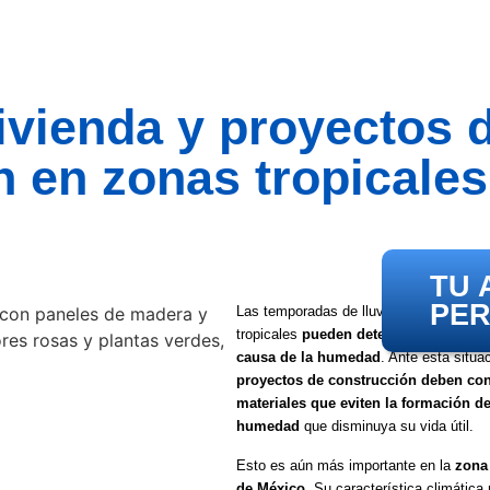
ivienda y proyectos 
n en zonas tropicales
TU 
PE
Las temporadas de lluvia y huracanes 
tropicales
pueden deteriorar las vivie
causa de la humedad
. Ante esta situac
proyectos de construcción deben con
materiales que eviten la formación d
humedad
que disminuya su vida útil.
Esto es aún más importante en la
zona
de México
. Su característica climática 