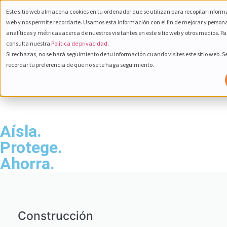
Este sitio web almacena cookies en tu ordenador que se utilizan para recopilar informa
web y nos permite recordarte. Usamos esta información con el fin de mejorar y person
analíticas y métricas acerca de nuestros visitantes en este sitio web y otros medios. P
consulta nuestra
Política de privacidad.
Si rechazas, no se hará seguimiento de tu información cuando visites este sitio web. 
800 232 6672
recordar tu preferencia de que no se te haga seguimiento.
Español
Aísla.
Protege.
Ahorra.
Construcción