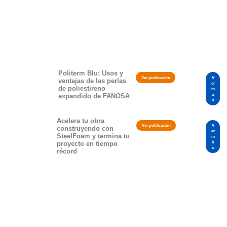
Politerm Blu: Usos y
Ver publicación
V
ventajas de las perlas
er
de poliestireno
m
á
expandido de FANOSA
s
Acelera tu obra
Ver publicación
V
construyendo con
er
SteelFoam y termina tu
m
á
proyecto en tiempo
s
récord