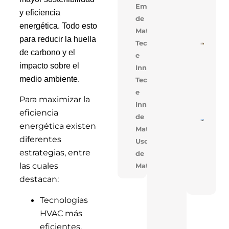
Alige
Empresarial,Uso
y eficiencia
Con 
de
Mejo
energética. Todo esto
Cons
Materiales
para reducir la huella
Tecnología
Cons
de carbono y el
De V
e
En V
impacto sobre el
Innovación
Opti
Cost
medio ambiente.
Tecnologia
Tiem
Obra
e
Solu
Para maximizar la
Inno
Innovacion,Uso
eficiencia
de
Near
energética existen
Materiales
En T
Réco
diferentes
Uso
Acele
Cons
estrategias, entre
de
De T
las cuales
Materiales
Indus
Con 
destacan:
FAN
Tecnologías
HVAC más
eficientes.