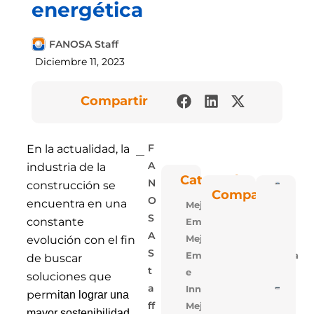
energética
FANOSA Staff
Diciembre 11, 2023
Compartir
En la actualidad, la
F
industria de la
A
Categorías
N
construcción se
Poli
Compartir
Blu: 
O
encuentra en una
Mejora
Vent
Las P
S
constante
Empresarial
De
Polie
A
Mejora
evolución con el fin
Expa
S
Empresarial,Tecnologia
De
de buscar
FAN
T
e
soluciones que
A
Innovacion
5 Ra
perm
itan lograr una
Para
Mejora
Ff
Losa
mayor sostenibilidad