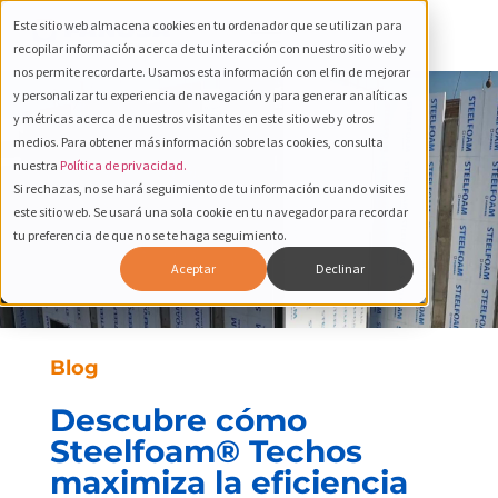
Este sitio web almacena cookies en tu ordenador que se utilizan para
recopilar información acerca de tu interacción con nuestro sitio web y
nos permite recordarte. Usamos esta información con el fin de mejorar
y personalizar tu experiencia de navegación y para generar analíticas
y métricas acerca de nuestros visitantes en este sitio web y otros
medios. Para obtener más información sobre las cookies, consulta
nuestra
Política de privacidad.
Si rechazas, no se hará seguimiento de tu información cuando visites
este sitio web. Se usará una sola cookie en tu navegador para recordar
tu preferencia de que no se te haga seguimiento.
Aceptar
Declinar
Blog
Descubre cómo
Steelfoam® Techos
maximiza la eficiencia