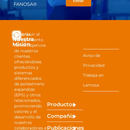
FANOSA®
Contribuir al
Español
Nuestra
cumplimiento
Misión
de los objetivos
de nuestros
Aviso de
clientes,
ofreciéndoles
Privacidad
productos y
sistemas
Trabaja en
diferenciados
de poliestireno
Lamosa
expandido
(EPS) y otros
relacionados,
Productos
promoviendo
valores y el
Compañía
desarrollo de
nuestros
Publicaciones
colaboradores e