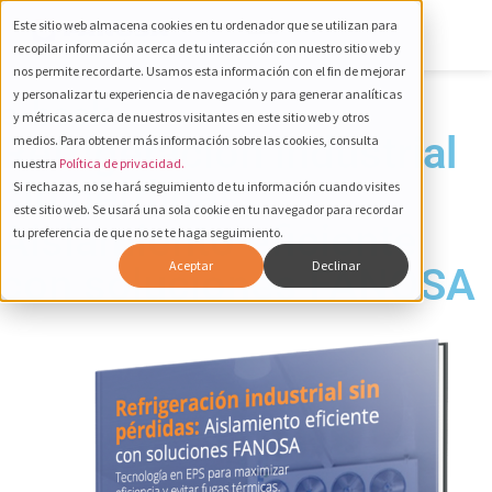
Este sitio web almacena cookies en tu ordenador que se utilizan para
recopilar información acerca de tu interacción con nuestro sitio web y
nos permite recordarte. Usamos esta información con el fin de mejorar
y personalizar tu experiencia de navegación y para generar analíticas
e-book
y métricas acerca de nuestros visitantes en este sitio web y otros
Refrigeración industrial
medios. Para obtener más información sobre las cookies, consulta
nuestra
Política de privacidad.
sin pérdidas:
Si rechazas, no se hará seguimiento de tu información cuando visites
este sitio web. Se usará una sola cookie en tu navegador para recordar
Aislamiento eficiente
tu preferencia de que no se te haga seguimiento.
Aceptar
Declinar
con soluciones FANOSA