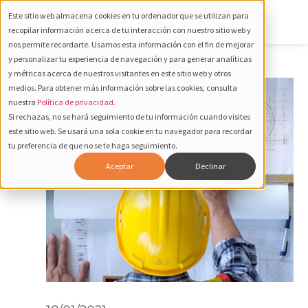
Este sitio web almacena cookies en tu ordenador que se utilizan para
recopilar información acerca de tu interacción con nuestro sitio web y
nos permite recordarte. Usamos esta información con el fin de mejorar
y personalizar tu experiencia de navegación y para generar analíticas
Tecnología e Innovación
y métricas acerca de nuestros visitantes en este sitio web y otros
medios. Para obtener más información sobre las cookies, consulta
nuestra
Política de privacidad.
Si rechazas, no se hará seguimiento de tu información cuando visites
este sitio web. Se usará una sola cookie en tu navegador para recordar
tu preferencia de que no se te haga seguimiento.
Aceptar
Declinar