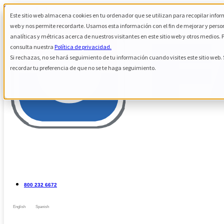
Skip to content
Este sitio web almacena cookies en tu ordenador que se utilizan para recopilar infor
web y nos permite recordarte. Usamos esta información con el fin de mejorar y perso
analíticas y métricas acerca de nuestros visitantes en este sitio web y otros medios.
consulta nuestra
Política de privacidad.
Si rechazas, no se hará seguimiento de tu información cuando visites este sitio web
recordar tu preferencia de que no se te haga seguimiento.
800 232 6672
English
Spanish