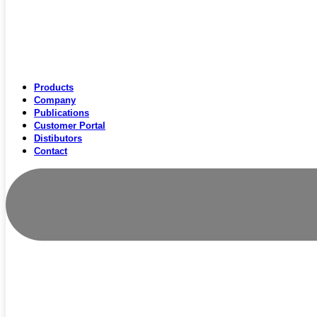
Products
Company
Publications
Customer Portal
Distibutors
Contact