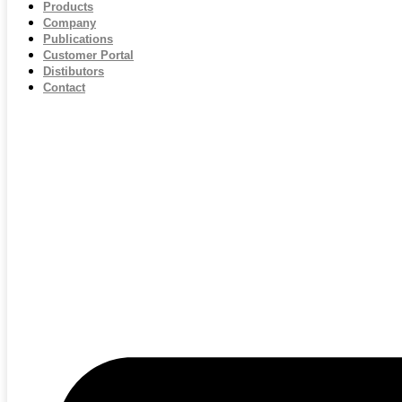
Products
Company
Publications
Customer Portal
Distibutors
Contact