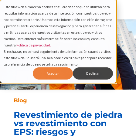
Este sitio web almacena cookies en tu ordenador que se utilizan para
recopilar información acerca de tu interacción con nuestro sitio web y
nos permite recordarte. Usamos esta información con el fin de mejorar
y personalizar tu experiencia de navegación y para generar analíticas
y métricas acerca de nuestros visitantes en este sitio web y otros
medios. Para obtener más información sobre las cookies, consulta
nuestra
Política de privacidad.
Si rechazas, no se hará seguimiento de tu información cuando visites
este sitio web. Se usará una sola cookie en tu navegador para recordar
tu preferencia de que no se te haga seguimiento.
Aceptar
Declinar
Blog
Revestimiento de piedra
vs revestimiento con
EPS: riesgos y