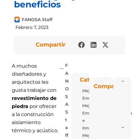
beneficios
FANOSA Staff
Febrero 7, 2023
Compartir
A muchos
F
diseñadores y
A
Categorías
N
arquitectos les
Poli
Compartir
Blu: 
O
gusta trabajar con
Mejora
Vent
Las P
S
revestimiento de
Empresarial
De
Polie
A
Mejora
piedra
por ofrecer
Expa
S
Empresarial,Tecnologia
De
a la construcción
FAN
T
e
aislamiento
A
Innovacion
5 Ra
térmico y acústico.
Para
Mejora
Ff
Losa