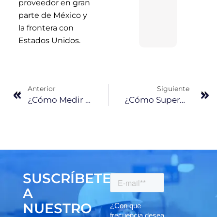
proveedor en gran
parte de México y
la frontera con
Estados Unidos.
Anterior
Siguiente
¿Cómo Medir El Rendimiento Térmico De Una Construcción?
¿Cómo Superar Los 4 Principales Desafíos De La Construcción 2023?
SUSCRÍBETE
A
NUESTRO