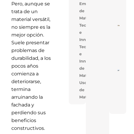
Alige
Pero, aunque se
Empresarial,Uso
Con 
de
trata de un
Mejo
Cons
Materiales
material versátil,
Tecnología
no siempre es la
Cons
De V
e
mejor opción.
En V
Innovación
Opti
Suele presentar
Cost
Tecnologia
Tiem
problemas de
Obra
e
Solu
durabilidad, a los
Inno
Innovacion,Uso
pocos años
de
Near
comienza a
Materiales
En T
Réco
deteriorarse,
Uso
Acele
Cons
termina
de
De T
arruinando la
Materiales
Indus
Con 
fachada y
FAN
perdiendo sus
beneficios
constructivos.