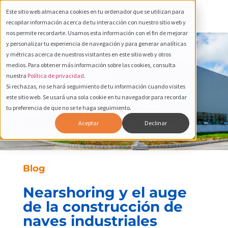
Este sitio web almacena cookies en tu ordenador que se utilizan para
recopilar información acerca de tu interacción con nuestro sitio web y
nos permite recordarte. Usamos esta información con el fin de mejorar
y personalizar tu experiencia de navegación y para generar analíticas
y métricas acerca de nuestros visitantes en este sitio web y otros
medios. Para obtener más información sobre las cookies, consulta
nuestra
Política de privacidad.
Si rechazas, no se hará seguimiento de tu información cuando visites
este sitio web. Se usará una sola cookie en tu navegador para recordar
tu preferencia de que no se te haga seguimiento.
Aceptar
Declinar
Blog
Nearshoring y el auge
de la construcción de
naves industriales