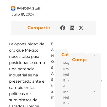
FANOSA Staff
Julio 19, 2024
Compartir
La oportunidad de
F
oro que México
A
Categorías
N
necesitaba para
Poli
Compartir
Blu: 
O
posicionarse como
Mejora
Vent
Las P
S
una potencia
Empresarial
De
Polie
A
Mejora
industrial se ha
Expa
S
Empresarial,Tecnologia
De
presentado ante el
FAN
T
e
cambio en las
A
Innovacion
5 Ra
políticas de
Para
Mejora
Ff
Losa
suministros de
Alige
Empresarial,Uso
Estados Unidos.
Con 