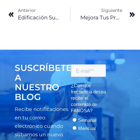
Anterior
Siguiente
Edificación Sustentable En México: Una Necesidad Actual
Mejora Tus Proyectos Con Un Proveedor Estratégico
SUSCRÍBETE
A
NUESTRO
BLOG
Recibe notificaciones
en tu correo
electrónico cuando
subamos un nuevo