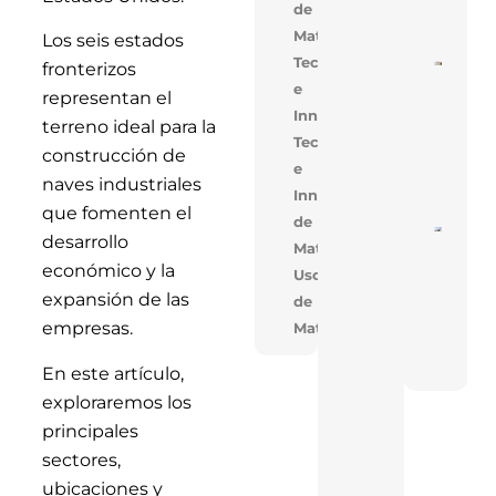
de
Mejo
Cons
Materiales
Los seis estados
Tecnología
fronterizos
Cons
De V
e
representan el
En V
Innovación
Opti
terreno ideal para la
Cost
Tecnologia
Tiem
construcción de
Obra
e
Solu
naves industriales
Inno
Innovacion,Uso
que fomenten el
de
Near
desarrollo
Materiales
En T
Réco
económico y la
Uso
Acele
Cons
expansión de las
de
De T
empresas.
Materiales
Indus
Con 
FAN
En este artículo,
exploraremos los
principales
sectores,
ubicaciones y