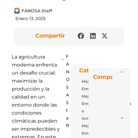
FANOSA Staff
Enero 13, 2025
Compartir
La agricultura
F
moderna enfrenta
A
Categorías
N
un desafío crucial:
Poli
Compartir
Blu: 
O
maximizar la
Mejora
Vent
Las P
S
producción y la
Empresarial
De
Polie
A
Mejora
calidad en un
Expa
S
Empresarial,Tecnologia
De
entorno donde las
FAN
T
e
condiciones
A
Innovacion
5 Ra
climáticas pueden
Para
Mejora
Ff
Losa
ser impredecibles y
Alige
Empresarial,Uso
extremas. En este
Con 