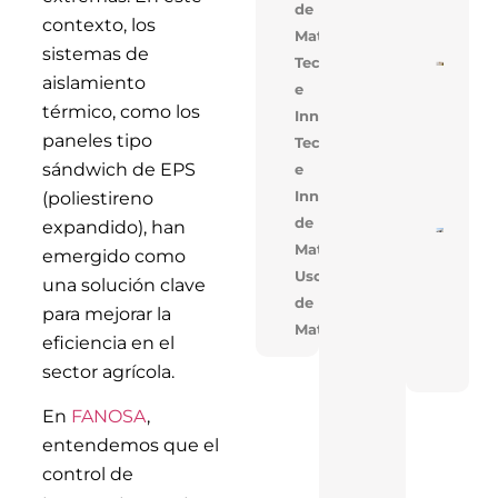
de
Mejo
contexto, los
Cons
Materiales
sistemas de
Tecnología
Cons
aislamiento
De V
e
En V
térmico, como los
Innovación
Opti
Cost
paneles tipo
Tecnologia
Tiem
Obra
sándwich de EPS
e
Solu
Inno
Innovacion,Uso
(poliestireno
de
expandido), han
Near
Materiales
En T
emergido como
Réco
Uso
Acele
una solución clave
Cons
de
para mejorar la
De T
Materiales
Indus
eficiencia en el
Con 
FAN
sector agrícola.
En
FANOSA
,
entendemos que el
control de