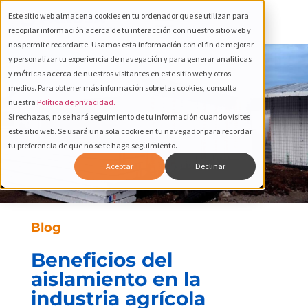
Este sitio web almacena cookies en tu ordenador que se utilizan para
recopilar información acerca de tu interacción con nuestro sitio web y
nos permite recordarte. Usamos esta información con el fin de mejorar
y personalizar tu experiencia de navegación y para generar analíticas
y métricas acerca de nuestros visitantes en este sitio web y otros
medios. Para obtener más información sobre las cookies, consulta
nuestra
Política de privacidad.
Si rechazas, no se hará seguimiento de tu información cuando visites
este sitio web. Se usará una sola cookie en tu navegador para recordar
tu preferencia de que no se te haga seguimiento.
Aceptar
Declinar
Blog
Beneficios del
aislamiento en la
industria agrícola