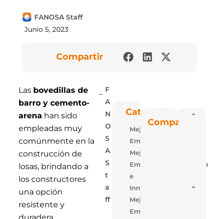
FANOSA Staff
Junio 5, 2023
Compartir
Las
bovedillas de
F
barro y cemento-
A
Categorías
N
arena
han sido
Poli
Compartir
Blu: 
O
empleadas muy
Mejora
Vent
Las P
S
comúnmente en la
Empresarial
De
Polie
A
Mejora
construcción de
Expa
S
Empresarial,Tecnologia
De
losas, brindando a
FAN
T
e
los constructores
A
Innovacion
5 Ra
una opción
Para
Mejora
Ff
Losa
resistente y
Alige
Empresarial,Uso
duradera.
Con 