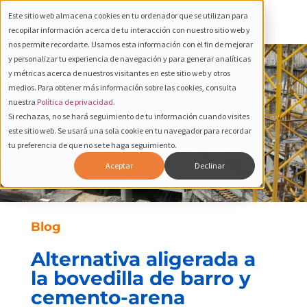
Este sitio web almacena cookies en tu ordenador que se utilizan para
recopilar información acerca de tu interacción con nuestro sitio web y
nos permite recordarte. Usamos esta información con el fin de mejorar
y personalizar tu experiencia de navegación y para generar analíticas
y métricas acerca de nuestros visitantes en este sitio web y otros
medios. Para obtener más información sobre las cookies, consulta
nuestra
Política de privacidad.
Si rechazas, no se hará seguimiento de tu información cuando visites
este sitio web. Se usará una sola cookie en tu navegador para recordar
tu preferencia de que no se te haga seguimiento.
Aceptar
Declinar
Blog
Alternativa aligerada a
la bovedilla de barro y
cemento-arena