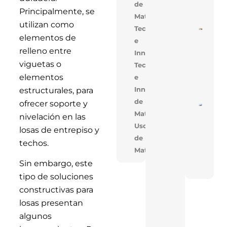
de
Mejo
Principalmente, se
Cons
Materiales
utilizan como
Tecnología
Cons
elementos de
De V
e
En V
relleno entre
Innovación
Opti
Cost
viguetas o
Tecnologia
Tiem
Obra
elementos
e
Solu
Inno
Innovacion,Uso
estructurales, para
de
ofrecer soporte y
Near
Materiales
En T
nivelación en las
Réco
Uso
Acele
losas de entrepiso y
Cons
de
techos.
De T
Materiales
Indus
Con 
Sin embargo, este
FAN
tipo de soluciones
constructivas para
losas presentan
algunos