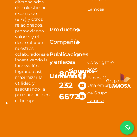
diferenciados
de poliestireno
Lamosa
expandido
(EPS) y otros
relacionados,
Productos
promoviendo
valores y el
Compañía
desarrollo de
nuestros
Publicaciones
colaboradores e
incentivando la
y
enlaces
Copyright ©
innovación,
Siguenos
2025
800
logrando así,
Llámanos
maximizar la
Fanosa®
232
utilidad y
Una empresa
asegurando la
de
Grupo
6672
permanencia en
el tiempo.
Lamosa