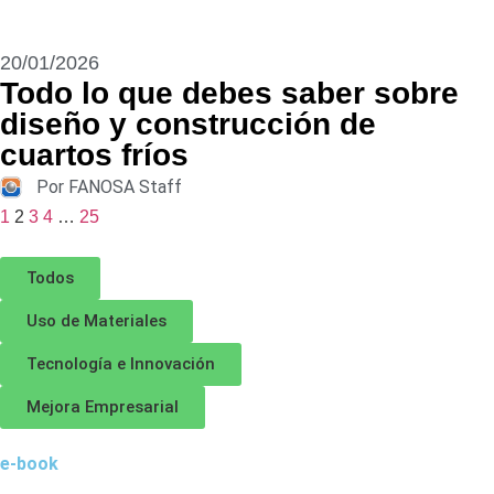
20/01/2026
Todo lo que debes saber sobre
diseño y construcción de
cuartos fríos
Por FANOSA Staff
1
2
3
4
…
25
Todos
Uso de Materiales
Tecnología e Innovación
Mejora Empresarial
e-book