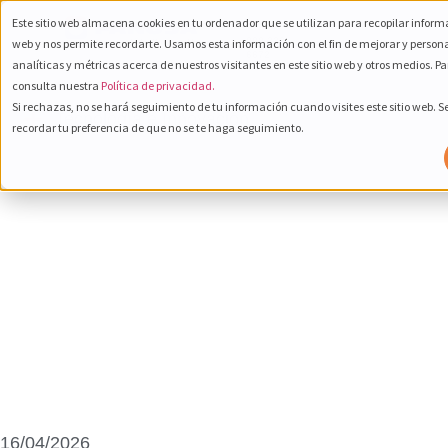
Este sitio web almacena cookies en tu ordenador que se utilizan para recopilar informa
Inglés
800 232
web y nos permite recordarte. Usamos esta información con el fin de mejorar y person
6672
analíticas y métricas acerca de nuestros visitantes en este sitio web y otros medios. P
Español
consulta nuestra
Política de privacidad.
Si rechazas, no se hará seguimiento de tu información cuando visites este sitio web. 
Tecnología e Innovación
recordar tu preferencia de que no se te haga seguimiento.
16/04/2026